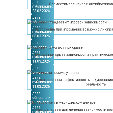
08.08.2026
дата
Совместимость пива и антибиотиков:
публикации:
23.02.2026
дата
обновления:
03.08.2026
дата
Самопомощь при игромании: возможно ли спра
публикации:
06.03.2026
дата
обновления:
29.07.2026
дата
Помощь при срыве зависимости: практическое
публикации:
11.03.2026
дата
обновления:
11.07.2026
дата
Долгосрочная эффективность кодирования 
публикации:
реальность
11.03.2026
дата
обновления:
05.08.2026
дата
Как препараты для лечения зависимости воз
публикации: