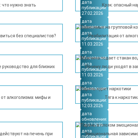
31.07.2026
дата
 что нужно знать
Крэк: опасный на
публикации:
27.02.2026
дата
обновления:
21.07.2026
дата
виться без специалистов?
Реабилитация от алког
публикации:
11.03.2026
дата
обновления:
06.08.2026
дата
 руководство для близких
Почему люди уходят в за
публикации:
11.03.2026
дата
обновления:
02.08.2026
дата
от алкоголизма: мифы и
Тяга к наркоти
публикации:
12.03.2026
дата
обновления:
13.07.2026
дата
действуют на печень при
Эмоциональная зависимо
публикации: