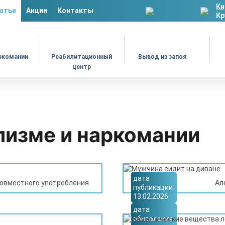
Ки
атьи
Акции
Контакты
Кр
ркомании
Реабилитационный
Вывод из запоя
центр
лизме и наркомании
дата
совместного употребления
Ал
публикации:
13.02.2026
дата
обновления: