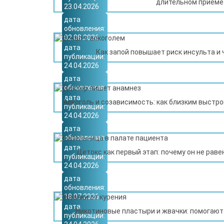
длительном приеме
23.04.2026
дата
обновления:
02.08.2026
дата
Как запой повышает риск инсульта и 
публикации:
24.04.2026
дата
обновления:
22.07.2026
дата
Алкоголь и созависимость: как близким выстр
публикации:
24.04.2026
дата
обновления:
27.07.2026
дата
Детокс как первый этап: почему он не рав
публикации:
24.04.2026
дата
обновления:
18.07.2026
дата
Никотиновые пластыри и жвачки: помогают 
публикации: